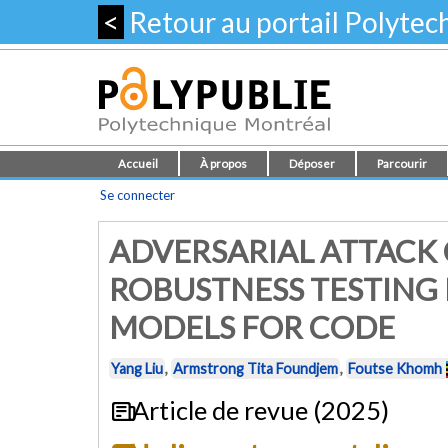
<
Retour au portail Polyte
Accueil
À propos
Déposer
Parcourir
Se connecter
ADVERSARIAL ATTACK 
ROBUSTNESS TESTING
MODELS FOR CODE
Yang Liu
,
Armstrong Tita Foundjem
,
Foutse Khomh
Article de revue (2025)