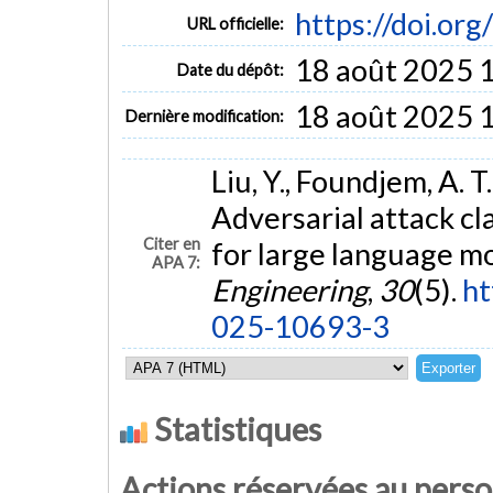
https://doi.o
URL officielle:
18 août 2025 
Date du dépôt:
18 août 2025 
Dernière modification:
Liu, Y., Foundjem, A. T.
Adversarial attack cl
Citer en
for large language mo
APA 7:
Engineering
,
30
(5).
ht
025-10693-3
Statistiques
Actions réservées au pers