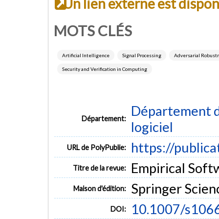
Un lien externe est dispo
MOTS CLÉS
Artificial Intelligence
Signal Processing
Adversarial Robust
Security and Verification in Computing
Département de
Département:
logiciel
https://public
URL de PolyPublie:
Empirical Softw
Titre de la revue:
Springer Scie
Maison d'édition:
10.1007/s106
DOI: