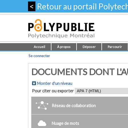
<
Retour au portail Polyte
Accueil
À propos
Déposer
Parcourir
Se connecter
DOCUMENTS DONT L'AUT
Monter d'un niveau
Pour citer ou exporter
Réseau de collaboration
Nuage de mots