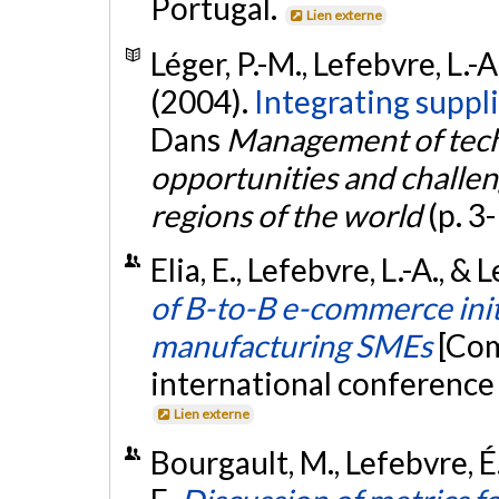
Portugal.
Lien externe
Léger, P.-M., Lefebvre, L.-A.
(2004).
Integrating suppli
Dans
Management of tech
opportunities and challe
regions of the world
(p. 3
Elia, E., Lefebvre, L.-A., &
of B-to-B e-commerce initi
manufacturing SMEs
[Com
international conference
Lien externe
Bourgault, M., Lefebvre, É.,