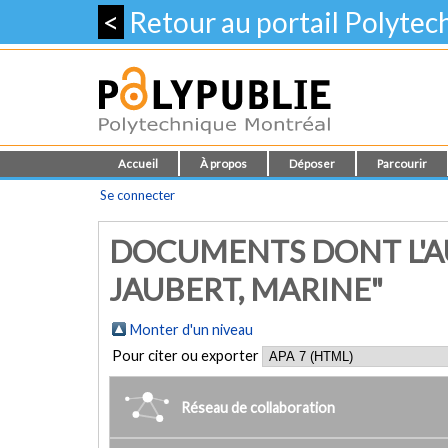
<
Retour au portail Polyte
Accueil
À propos
Déposer
Parcourir
Se connecter
DOCUMENTS DONT L'A
JAUBERT, MARINE"
Monter d'un niveau
Pour citer ou exporter
Réseau de collaboration