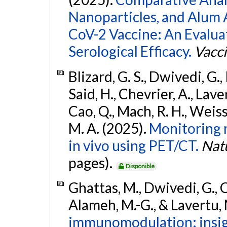
Nanoparticles, and Alum
CoV-2 Vaccine: An Evalua
Serological Efficacy.
Vacc
Blizard, G. S., Dwivedi, G., 
Said, H., Chevrier, A., Laver
Cao, Q., Mach, R. H., Weis
M. A. (2025).
Monitoring 
in vivo using PET/CT.
Nat
pages).
Disponible
Ghattas, M., Dwivedi, G., 
Alameh, M.-G., & Lavertu,
immunomodulation: insig