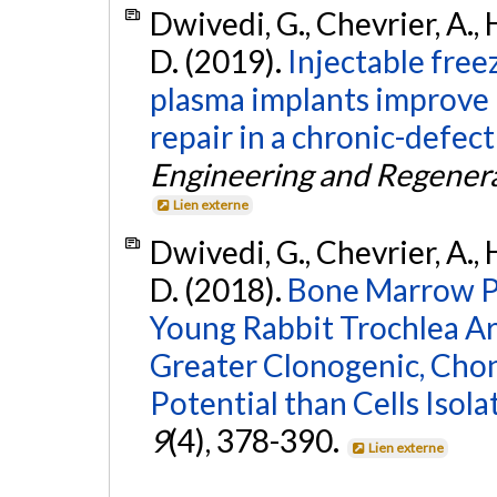
Dwivedi, G., Chevrier, A.
D. (2019).
Injectable free
plasma implants improve 
repair in a chronic-defect
Engineering and Regener
Lien externe
Dwivedi, G., Chevrier, A.
D. (2018).
Bone Marrow Pr
Young Rabbit Trochlea A
Greater Clonogenic, Cho
Potential than Cells Isol
9
(4), 378-390.
Lien externe