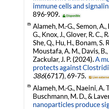
immune cells and signali
896-909.
Disponible
Alameh, M.-G., Semon, A., B
G., Knox, J., Glover, R. C., R
She, Q., Hu, H., Bonam, S. R.
Moustafa, A. M., Davis, B., C
Zackular, J. P. (2024).
A mu
protects against Clostridi
386
(6717), 69-75.
Lien extern
Alameh, M.-G., Naeini, A. T.
Buschmann, M. D., & Laver
nanoparticles produce sig