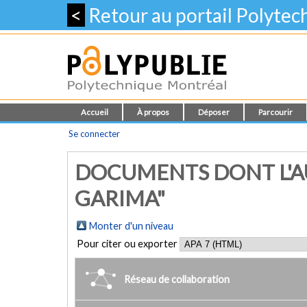
<
Retour au portail Polyte
Accueil
À propos
Déposer
Parcourir
Se connecter
DOCUMENTS DONT L'AU
GARIMA"
Monter d'un niveau
Pour citer ou exporter
Réseau de collaboration