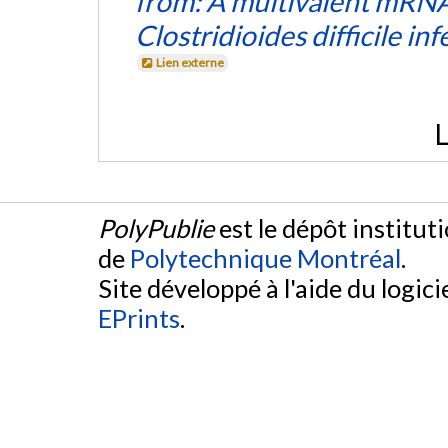
from: A multivalent mRNA
Clostridioides difficile inf
Lien externe
L
PolyPublie
est le dépôt institut
de
Polytechnique Montréal
.
Site développé à l'aide du logicie
EPrints
.