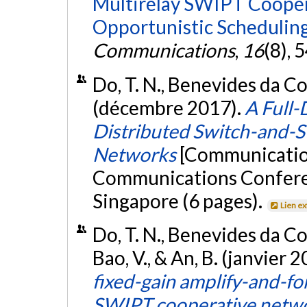
Multirelay SWIPT Coope
Opportunistic Scheduling
Communications
,
16
(8),
Do, T. N., Benevides da Cos
(décembre 2017).
A Full
Distributed Switch-and-
Networks
[Communication
Communications Confer
Singapore (6 pages).
Lien e
Do, T. N., Benevides da C
Bao, V., & An, B. (janvier 
fixed-gain amplify-and-f
SWIPT cooperative netw