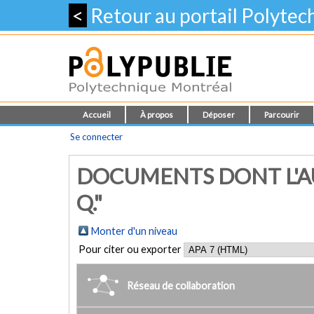
<
Retour au portail Polyte
Accueil
À propos
Déposer
Parcourir
Se connecter
DOCUMENTS DONT L'A
Q."
Monter d'un niveau
Pour citer ou exporter
Réseau de collaboration