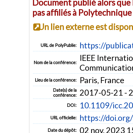
Document publié alors que l
pas affiliés à Polytechniqu
Un lien externe est dispo
https://public
URL de PolyPublie:
IEEE Internati
Nom de la conférence:
Communication
Paris, France
Lieu de la conférence:
Date(s) de la
2017-05-21 - 
conférence:
10.1109/icc.2
DOI:
https://doi.or
URL officielle:
02 nov. 2023 1
Date du dépôt: