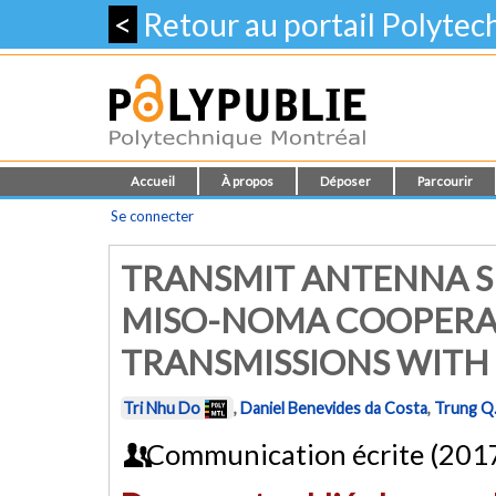
<
Retour au portail Polyte
Accueil
À propos
Déposer
Parcourir
Se connecter
TRANSMIT ANTENNA S
MISO-NOMA COOPERA
TRANSMISSIONS WITH
Tri Nhu Do
,
Daniel Benevides da Costa
,
Trung Q
Communication écrite (201