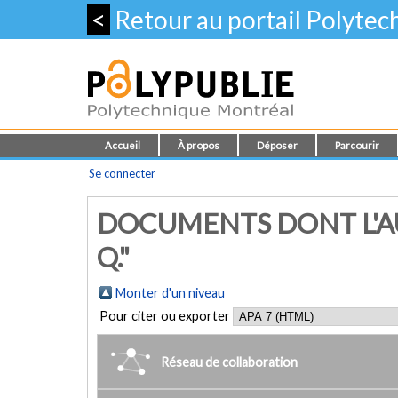
<
Retour au portail Polyte
Accueil
À propos
Déposer
Parcourir
Se connecter
DOCUMENTS DONT L'A
Q."
Monter d'un niveau
Pour citer ou exporter
Réseau de collaboration