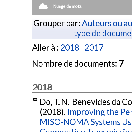
Nuage de mots
Grouper par:
Auteurs ou au
type de docume
Aller à :
2018
|
2017
Nombre de documents:
7
2018
Do, T. N., Benevides da Cos
(2018).
Improving the Per
MISO-NOMA Systems Usi
Cooperative Transmissio