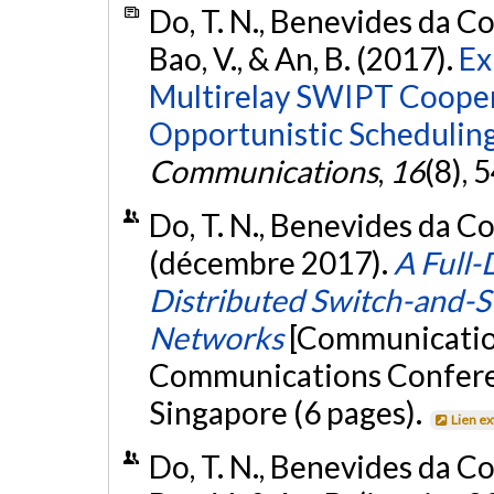
Do, T. N., Benevides da C
Bao, V., & An, B. (2017).
Ex
Multirelay SWIPT Coope
Opportunistic Scheduling
Communications
,
16
(8),
Do, T. N., Benevides da Cos
(décembre 2017).
A Full
Distributed Switch-and-
Networks
[Communication
Communications Confer
Singapore (6 pages).
Lien e
Do, T. N., Benevides da C