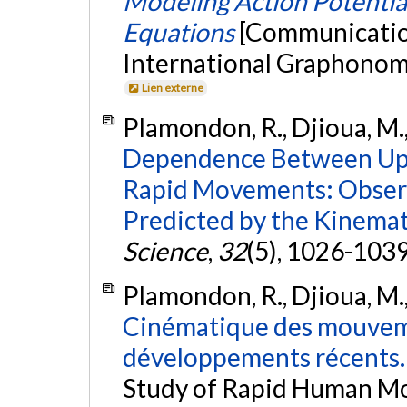
Modeling Action Potentia
Equations
[Communication
International Graphonomi
Lien externe
Plamondon, R., Djioua, M.,
Dependence Between Upp
Rapid Movements: Observa
Predicted by the Kinemat
Science
,
32
(5), 1026-103
Plamondon, R., Djioua, M.,
Cinématique des mouvem
développements récents.
Study of Rapid Human M