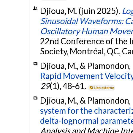
Djioua, M. (juin 2025).
Log
Sinusoidal Waveforms: Cas
Oscillatory Human Move
22nd Conference of the 
Society, Montréal, QC, C
Djioua, M., & Plamondon, 
Rapid Movement Velocity
29
(1), 48-61.
Lien externe
Djioua, M., & Plamondon, 
system for the characteri
delta-lognormal paramete
Analysis and Machine Inte