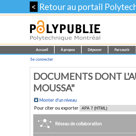
<
Retour au portail Polyte
Accueil
À propos
Déposer
Parcourir
Se connecter
DOCUMENTS DONT L'AU
MOUSSA"
Monter d'un niveau
Pour citer ou exporter
Réseau de collaboration