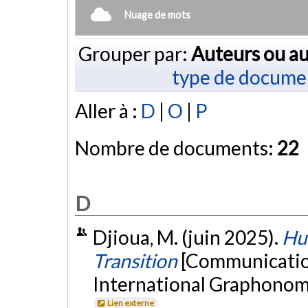
Nuage de mots
Grouper par:
Auteurs ou au
type de docume
Aller à :
D
|
O
|
P
Nombre de documents:
22
D
Djioua, M. (juin 2025).
Hu
Transition
[Communication
International Graphonomi
Lien externe