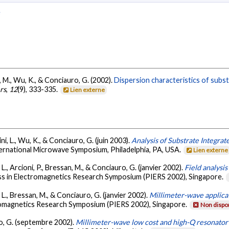
e
an, M., Wu, K., & Conciauro, G. (2002).
Dispersion characteristics of subs
rs
,
12
(9), 333-335.
Lien externe
ni, L., Wu, K., & Conciauro, G. (juin 2003).
Analysis of Substrate Integra
ernational Microwave Symposium, Philadelphia, PA, USA.
Lien externe
 L., Arcioni, P., Bressan, M., & Conciauro, G. (janvier 2002).
Field analysi
ss in Electromagnetics Research Symposium (PIERS 2002), Singapore.
, L., Bressan, M., & Conciauro, G. (janvier 2002).
Millimeter-wave applica
romagnetics Research Symposium (PIERS 2002), Singapore.
Non dispo
uro, G. (septembre 2002).
Millimeter-wave low cost and high-Q resonator 