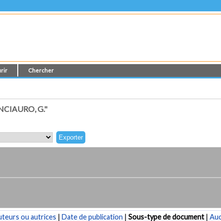
rir
Chercher
CIAURO, G."
teurs ou autrices
|
Date de publication
|
Sous-type de document
|
Au