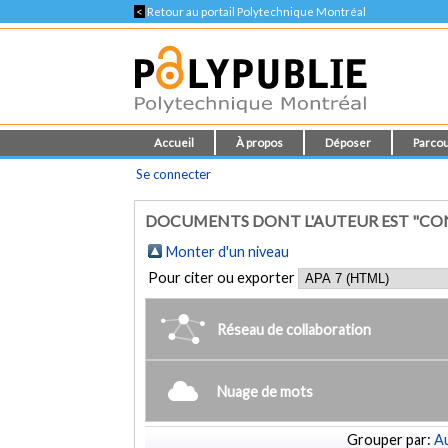
<
Retour au portail Polytechnique Montréal
Accueil
À propos
Déposer
Parcou
Se connecter
DOCUMENTS DONT L'AUTEUR EST "CON
Monter d'un niveau
Pour citer ou exporter
Réseau de collaboration
Nuage de mots
Grouper par:
Au