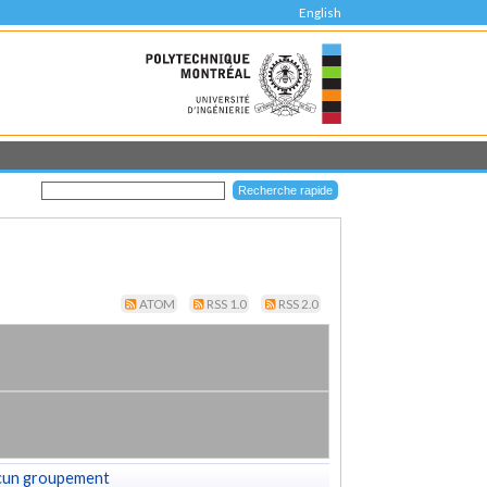
English
ATOM
RSS 1.0
RSS 2.0
cun groupement