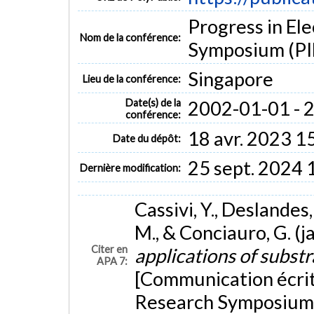
Progress in El
Nom de la conférence:
Symposium (PI
Singapore
Lieu de la conférence:
Date(s) de la
2002-01-01 - 
conférence:
18 avr. 2023 1
Date du dépôt:
25 sept. 2024 
Dernière modification:
Cassivi, Y., Deslandes,
M., & Conciauro, G. (
Citer en
applications of subst
APA 7:
[Communication écrit
Research Symposium 