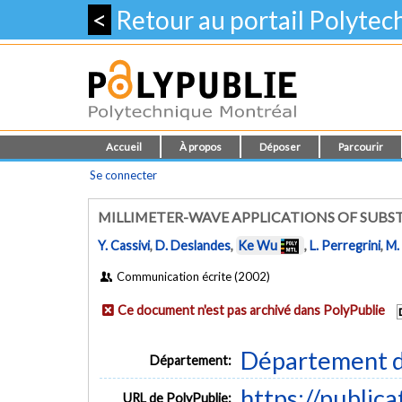
<
Retour au portail Polyte
Accueil
À propos
Déposer
Parcourir
Se connecter
MILLIMETER-WAVE APPLICATIONS OF SUB
Y. Cassivi
,
D. Deslandes
,
Ke Wu
,
L. Perregrini
,
M.
Communication écrite (2002)
Ce document n'est pas archivé dans PolyPublie
Département d
Département:
https://public
URL de PolyPublie: