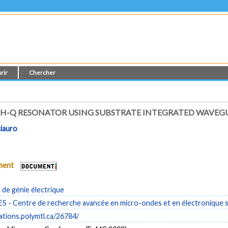
rir
Chercher
GH-Q RESONATOR USING SUBSTRATE INTEGRATED WAVEGU
iauro
ument
de génie électrique
- Centre de recherche avancée en micro-ondes et en électronique s
cations.polymtl.ca/26784/