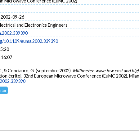
an Microwave Conference (EuMC 2002)
 2002-09-26
Electrical and Electronics Engineers
a.2002.339390
org/10.1109/euma.2002.339390
15:20
 16:07
, K., & Conciauro, G. (septembre 2002).
Millimeter-wave low cost and high
on écrite]. 32nd European Microwave Conference (EuMC 2002), Milan, 
a.2002.339390