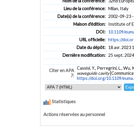
Nom de la conférence:
32nd Europe
Lieu de la conférence:
Milan, Italy
Date(s) de la conférence:
2002-09-23 -
Maison d'édition:
Institute of 
DOI:
10.1109/eum
URL officielle:
https://doi.
Date du dépôt:
18 avr. 2023 
Dernière modification:
25 sept. 2024
Cassivi, Y., Perregrini, L., Wu
Citer en APA
waveguide cavity
[Communicati
7:
https://doi.org/10.1109/eum
Statistiques
Actions réservées au personnel