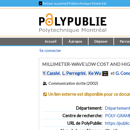
<
Retour au portail Polytechnique Montréal
Accueil
À propos
Déposer
Parcou
Se connecter
MILLIMETER-WAVE LOW COST AND HI
Y. Cassivi
,
L. Perregrini
,
Ke Wu
et
G. Conc
Communication écrite (2002)
Un lien externe est disponible pour ce doc
Département:
Département 
Centre de recherche:
POLY-GRAMES 
URL de PolyPublie:
https://publi