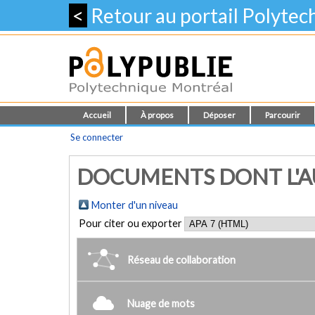
<
Retour au portail Polyte
Accueil
À propos
Déposer
Parcourir
Se connecter
DOCUMENTS DONT L'AUT
Monter d'un niveau
Pour citer ou exporter
Réseau de collaboration
Nuage de mots