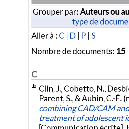
Grouper par:
Auteurs ou au
type de docume
Aller à :
C
|
D
|
P
|
S
Nombre de documents:
15
C
Clin, J., Cobetto, N., Desbie
Parent, S., & Aubin, C.-É. 
combining CAD/CAM and b
treatment of adolescent id
[Communication écrite].