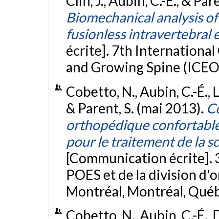
Clin, J., Aubin, C.-É., & P
Biomechanical analysis of 
fusionless intravertebral
écrite]. 7th Internationa
and Growing Spine (ICEOS
Cobetto, N., Aubin, C.-É., Le
& Parent, S. (mai 2013).
Co
orthopédique confortable
pour le traitement de la s
[Communication écrite]. 
POES et de la division d'
Montréal, Montréal, Qué
Cobetto, N., Aubin, C.-É., De