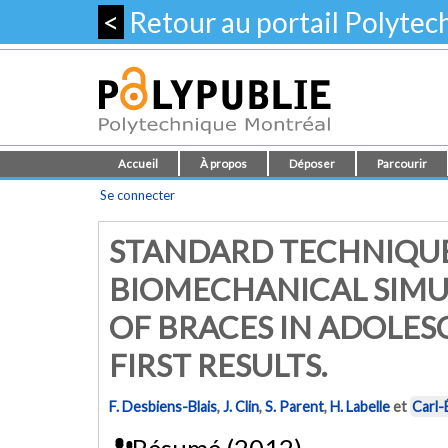
<
Retour au portail Polyte
Accueil
À propos
Déposer
Parcourir
Se connecter
STANDARD TECHNIQUE
BIOMECHANICAL SIMU
OF BRACES IN ADOLESC
FIRST RESULTS.
F. Desbiens-Blais
,
J. Clin
,
S. Parent
,
H. Labelle
et
Carl-
Résumé (2012)