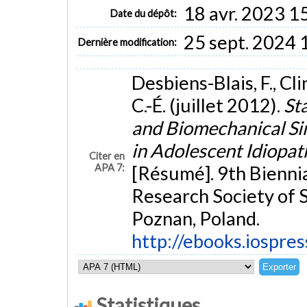
18 avr. 2023 1
Date du dépôt:
25 sept. 2024 
Dernière modification:
Desbiens-Blais, F., Clin
C.-É. (juillet 2012).
St
and Biomechanical Sim
in Adolescent Idiopathi
Citer en
APA 7:
[Résumé]. 9th Biennia
Research Society of 
Poznan, Poland.
http://ebooks.iospre
Statistiques