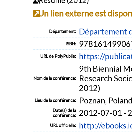
Un lien externe est dispo
Département d
Département:
97816149906
ISBN:
https://public
URL de PolyPublie:
9th Biennial Me
Research Socie
Nom de la conférence:
2012)
Poznan, Polan
Lieu de la conférence:
Date(s) de la
2012-07-01 - 
conférence:
http://ebooks.
URL officielle: