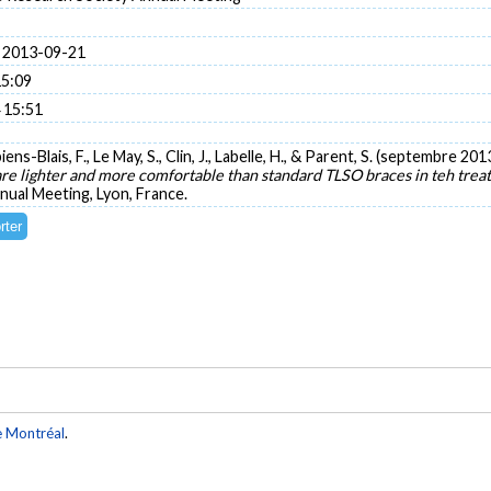
 2013-09-21
15:09
 15:51
ens-Blais, F., Le May, S., Clin, J., Labelle, H., & Parent, S. (septembre 201
are lighter and more comfortable than standard TLSO braces in teh trea
nual Meeting, Lyon, France.
e Montréal
.