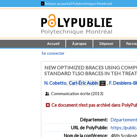
<
Retour au portail Polytechnique Montréal
Accueil
À propos
Déposer
Parcou
Se connecter
NEW OPTIMIZED BRACES USING COMPU
STANDARD TLSO BRACES IN TEH TREA
N. Cobetto
,
Carl-Éric Aubin
,
F. Desbiens-Bl
Communication écrite (2013)
Ce document n'est pas archivé dans PolyPub
Département:
Département 
URL de PolyPublie:
https://publi
Nom de la conférence:
48th Scolios