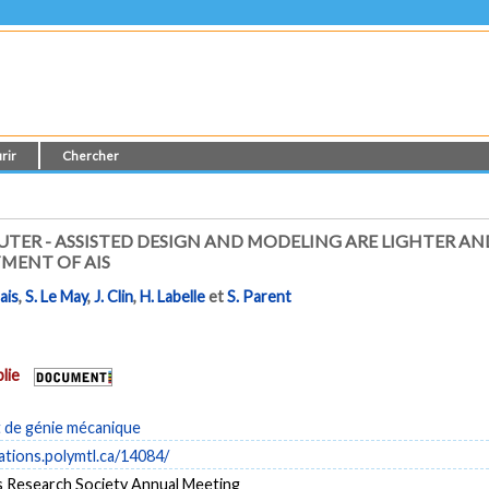
rir
Chercher
TER - ASSISTED DESIGN AND MODELING ARE LIGHTER 
TMENT OF AIS
ais
,
S. Le May
,
J. Clin
,
H. Labelle
et
S. Parent
lie
de génie mécanique
cations.polymtl.ca/14084/
is Research Society Annual Meeting