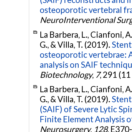
osteoporotic vertebral fr
NeuroInterventional Sur
La Barbera, L., Cianfoni, A.
G., & Villa, T. (2019).
Stent
osteoporotic vertebrae: 
analysis on SAIF techniqu
Biotechnology
,
7
, 291 (11
La Barbera, L., Cianfoni, A.
G., & Villa, T. (2019).
Stent
(SAIF) of Severe Lytic Sp
Finite Element Analysis o
Neurosurgery
,
128
, E370