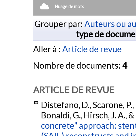
Nuage de mots
Grouper par:
Auteurs ou au
type de docume
Aller à :
Article de revue
Nombre de documents:
4
ARTICLE DE REVUE
Distefano, D., Scarone, P., I
Bonaldi, G., Hirsch, J. A., 
concrete" approach: stent
(SAIF) reconstructs and i