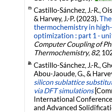
Castillo-Sánchez, J.-R., Ois
& Harvey, J.-P. (2023).
The
thermochemistry in high
optimization : part 1 - un
Computer Coupling of Ph
Thermochemistry
,
82
, 10
Castillo-Sánchez, J.-R., Ghe
Abou-Jaoude, G., & Harvey,
silicon sublattice substitu
via DFT simulations
[Comm
International Conference
and Advanced Solidifica