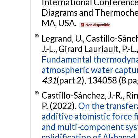
International Conferenc
Diagrams and Thermoche
MA, USA.
Non disponible
Legrand, U., Castillo-Sánch
J.-L., Girard Lauriault, P.-L
Fundamental thermodynam
atmospheric water captu
431
(part 2), 134058 (8 pa
Castillo-Sánchez, J.-R., Rin
P. (2022).
On the transfera
additive atomistic force f
and multi-component syst
solidification of Al-based 