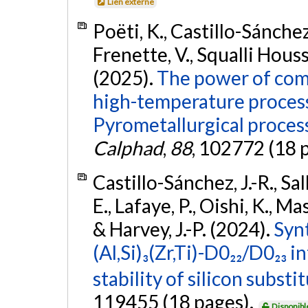
Lien externe
Poëti, K., Castillo-Sánchez
Frenette, V., Squalli Houssai
(2025).
The power of com
high-temperature process
Pyrometallurgical proces
Calphad
,
88
, 102772 (18 
Castillo-Sánchez, J.-R., S
E., Lafaye, P., Oishi, K., Ma
& Harvey, J.-P. (2024).
Synt
(Al,Si)₃(Zr,Ti)-D0₂₂/D0₂₃ 
stability of silicon substi
119455 (18 pages).
Disponibl