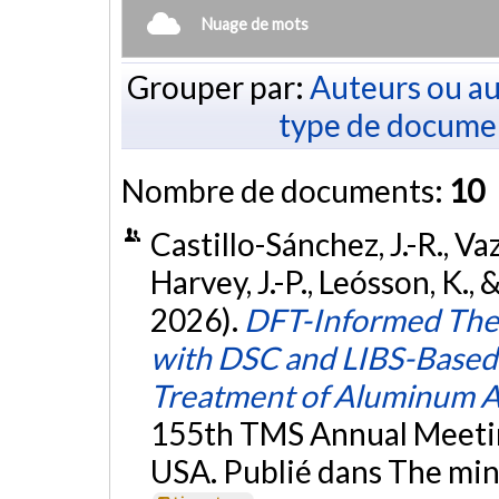
Nuage de mots
Grouper par:
Auteurs ou au
type de docume
Nombre de documents:
10
Castillo-Sánchez, J.-R., Va
Harvey, J.-P., Leósson, K.
2026).
DFT-Informed The
with DSC and LIBS-Based 
Treatment of Aluminum A
155th TMS Annual Meeting
USA. Publié dans The mine