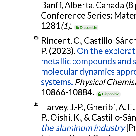
Banff, Alberta, Canada (8
Conference Series: Mater
1281
(1)
.
Disponible
Rincent, C., Castillo-Sánche
P. (2023).
On the explorat
metallic compounds and so
molecular dynamics appro
systems.
Physical Chemis
10866-10884.
Disponible
Harvey, J.-P., Gheribi, A. E
P., Oishi, K., & Castillo-Sá
the aluminum industry
[P