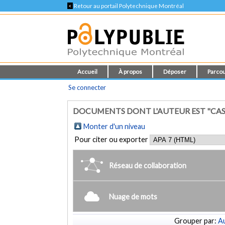
<
Retour au portail Polytechnique Montréal
Accueil
À propos
Déposer
Parcou
Se connecter
DOCUMENTS DONT L'AUTEUR EST "CASS
Monter d'un niveau
Pour citer ou exporter
Réseau de collaboration
Nuage de mots
Grouper par:
Au