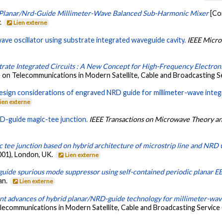
Planar/Nrd-Guide Millimeter-Wave Balanced Sub-Harmonic Mixer
[Co
.
Lien externe
ve oscillator using substrate integrated waveguide cavity.
IEEE Micro
trate Integrated Circuits : A New Concept for High-Frequency Electron
e on Telecommunications in Modern Satellite, Cable and Broadcasting S
esign considerations of engraved NRD guide for millimeter-wave integr
ien externe
D-guide magic-tee junction.
IEEE Transactions on Microwave Theory a
 tee junction based on hybrid architecture of microstrip line and NRD
01), London, UK.
Lien externe
uide spurious mode suppressor using self-contained periodic planar E
an.
Lien externe
t advances of hybrid planar/NRD-guide technology for millimeter-wave
elecommunications in Modern Satellite, Cable and Broadcasting Service 