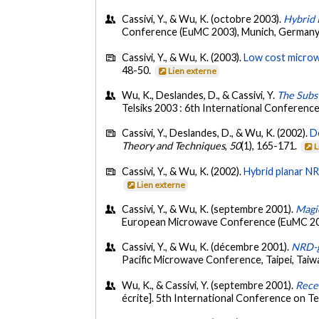
Cassivi, Y., & Wu, K. (octobre 2003).
Hybrid 
Conference (EuMC 2003), Munich, Germany
Cassivi, Y., & Wu, K. (2003).
Low cost microwa
48-50.
Lien externe
Wu, K., Deslandes, D., & Cassivi, Y.
The Subs
Telsiks 2003 : 6th International Conferenc
Cassivi, Y., Deslandes, D., & Wu, K. (2002).
D
Theory and Techniques
,
50
(1), 165-171.
L
Cassivi, Y., & Wu, K. (2002).
Hybrid planar NR
Lien externe
Cassivi, Y., & Wu, K. (septembre 2001).
Magic
European Microwave Conference (EuMC 20
Cassivi, Y., & Wu, K. (décembre 2001).
NRD-g
Pacific Microwave Conference, Taipei, Taiw
Wu, K., & Cassivi, Y. (septembre 2001).
Recen
écrite]. 5th International Conference on T