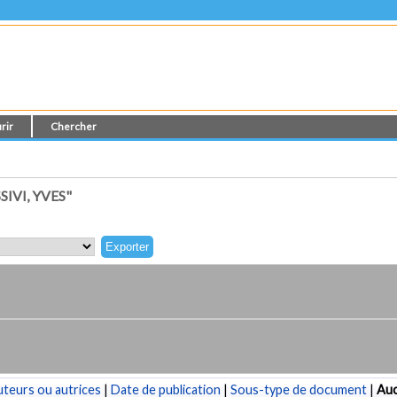
rir
Chercher
IVI, YVES"
teurs ou autrices
|
Date de publication
|
Sous-type de document
|
Au