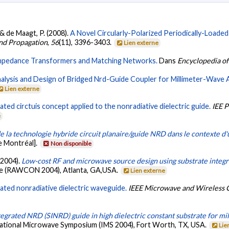
., & de Maagt, P. (2008).
A Novel Circularly-Polarized Periodically-Loaded
and Propagation
,
56
(11), 3396-3403.
Lien externe
mpedance Transformers and Matching Networks.
Dans
Encyclopedia o
alysis and Design of Bridged Nrd-Guide Coupler for Millimeter-Wave A
Lien externe
ated circtuis concept applied to the nonradiative dielectric guide.
IEE 
e
 la technologie hybride circuit planaire/guide NRD dans le contexte 
e Montréal].
Non disponible
e 2004).
Low-cost RF and microwave source design using substrate integ
nce (RAWCON 2004), Atlanta, GA,USA.
Lien externe
ated nonradiative dielectric waveguide.
IEEE Microwave and Wireless 
tegrated NRD (SINRD) guide in high dielectric constant substrate for mi
national Microwave Symposium (IMS 2004), Fort Worth, TX, USA.
Lie