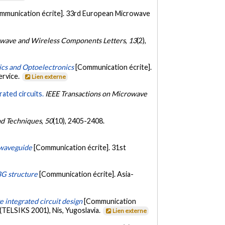
mmunication écrite]. 33rd European Microwave
wave and Wireless Components Letters
,
13
(2),
ics and Optoelectronics
[Communication écrite].
ervice.
Lien externe
ated circuits.
IEEE Transactions on Microwave
nd Techniques
,
50
(10), 2405-2408.
 waveguide
[Communication écrite]. 31st
BG structure
[Communication écrite]. Asia-
 integrated circuit design
[Communication
(TELSIKS 2001), Nis, Yugoslavia.
Lien externe