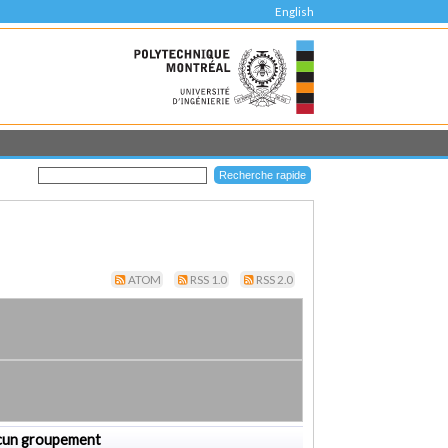
English
ATOM
RSS 1.0
RSS 2.0
cun groupement