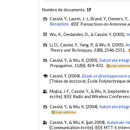
Nombre de documents:
19
Cassivi, Y., Laurin, J.-J., Brand, Y., Demers, Y
Reception.
IEEE Transactions on Antennas 
Wu, K., Deslandes, D., & Cassivi, Y. (2005).
I
Li, D., Cassivi, Y., Yang, P., & Wu, K. (2005).
An
Theory and Techniques
,
53
(8), 2546-2551.
Cassivi, Y., & Wu, K. (2005).
Substrate integr
Propagation
,
152
(6), 424-433.
Lien extern
Cassivi, Y. (2004).
Étude et développement de
[Thèse de doctorat, École Polytechnique d
Mojica, J. F., Cassivi, Y., & Wu, K. (septembr
écrite]. IEEE Radio and Wireless Confere
Cassivi, Y., & Wu, K. (2004).
Substrate integr
Lien externe
Cassivi, Y., & Wu, K. (juin 2004).
Substrate in
[Communication écrite]. IEEE MTT-S Inter