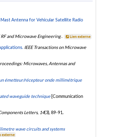
 Mast Antenna for Vehicular Satellite Radio
f RF and Microwave Engineering
.
Lien externe
pplications.
IEEE Transactions on Microwave
Proceedings: Microwaves, Antennas and
d'un émetteur/récepteur onde millimétrique
rated waveguide technique
[Communication
Components Letters
,
14
(3), 89-91.
llimetre wave circuits and systems
n externe