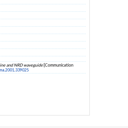
p line and NRD waveguide
[Communication
uma.2001.339025