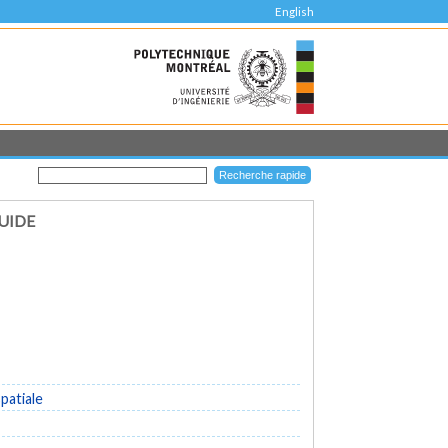
English
UIDE
patiale