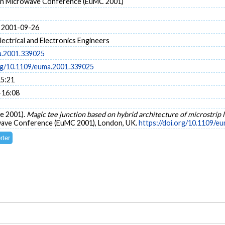
an Microwave Conference (EuMC 2001)
 2001-09-26
Electrical and Electronics Engineers
a.2001.339025
org/10.1109/euma.2001.339025
15:21
 16:08
re 2001).
Magic tee junction based on hybrid architecture of microstri
owave Conference (EuMC 2001), London, UK.
https://doi.org/10.1109/e