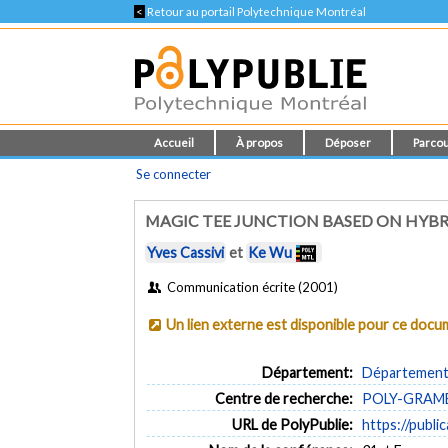
<
Retour au portail Polytechnique Montréal
Accueil
À propos
Déposer
Parcou
Se connecter
MAGIC TEE JUNCTION BASED ON HYBR
Yves Cassivi
et
Ke Wu
Communication écrite (2001)
Un lien externe est disponible pour ce doc
Département:
Département 
Centre de recherche:
POLY-GRAMES 
URL de PolyPublie:
https://publi