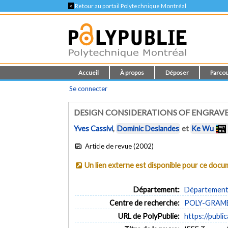
<
Retour au portail Polytechnique Montréal
Accueil
À propos
Déposer
Parcou
Se connecter
DESIGN CONSIDERATIONS OF ENGRAVE
Yves Cassivi
,
Dominic Deslandes
et
Ke Wu
Article de revue (2002)
Un lien externe est disponible pour ce doc
Département:
Département 
Centre de recherche:
POLY-GRAMES 
URL de PolyPublie:
https://publi