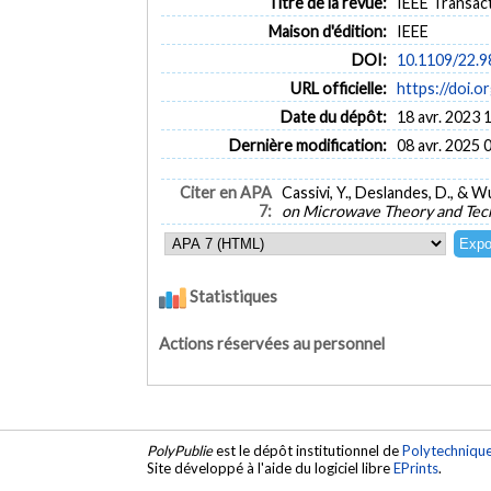
Titre de la revue:
IEEE Transact
Maison d'édition:
IEEE
DOI:
10.1109/22.
URL officielle:
https://doi.
Date du dépôt:
18 avr. 2023 
Dernière modification:
08 avr. 2025 
Citer en APA
Cassivi, Y., Deslandes, D., & 
7:
on Microwave Theory and Tec
Statistiques
Actions réservées au personnel
PolyPublie
est le dépôt institutionnel de
Polytechniqu
Site développé à l'aide du logiciel libre
EPrints
.