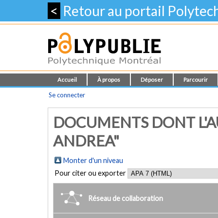
<
Retour au portail Polyte
Accueil
À propos
Déposer
Parcourir
Se connecter
DOCUMENTS DONT L'AU
ANDREA"
Monter d'un niveau
Pour citer ou exporter
Réseau de collaboration