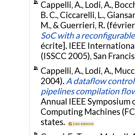
Cappelli, A., Lodi, A., Bocc
B. C., Ciccarelli, L., Gians
M., & Guerrieri, R. (févrie
SoC with a reconfigurabl
écrite]. IEEE Internation
(ISSCC 2005), San Francis
Cappelli, A., Lodi, A., Mucc
2004).
A dataflow control
pipelines compilation flo
Annual IEEE Symposium 
Computing Machines (FC
states.
Lien externe