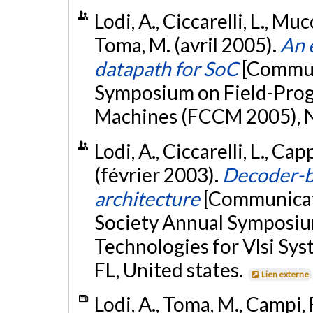
Lodi, A., Ciccarelli, L., Muc
Toma, M. (avril 2005).
An 
datapath for SoC
[Commun
Symposium on Field-Pr
Machines (FCCM 2005), Na
Lodi, A., Ciccarelli, L., Cap
(février 2003).
Decoder-b
architecture
[Communicat
Society Annual Symposiu
Technologies for Vlsi Sys
FL, United states.
Lien externe
Lodi, A., Toma, M., Campi, F