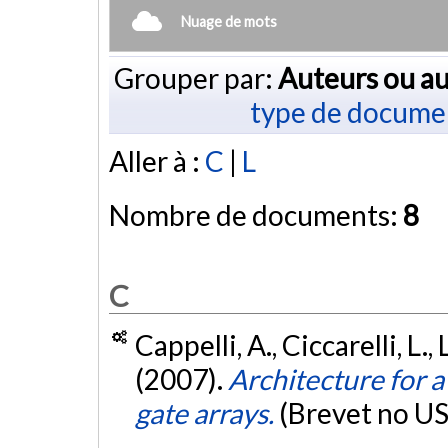
Nuage de mots
Grouper par:
Auteurs ou au
type de docume
Aller à :
C
|
L
Nombre de documents:
8
C
Cappelli, A., Ciccarelli, L.,
(2007).
Architecture for a
gate arrays.
(Brevet no U