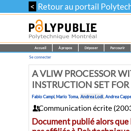
<
Retour au portail Polyte
Accueil
À propos
Déposer
Parcourir
Se connecter
A VLIW PROCESSOR W
INSTRUCTION SET FO
Fabio Campi
,
Mario Toma
,
Andrea Lodi
,
Andrea Cappel
Communication écrite (200
Document publié alors que l