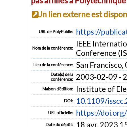
pas affiliés à Polytechniqu
Un lien externe est dispo
https://public
URL de PolyPublie:
IEEE Internatio
Nom de la conférence:
Conference (I
San Francisco,
Lieu de la conférence:
Date(s) de la
2003-02-09 - 
conférence:
Institute of El
Maison d'édition:
10.1109/isscc
DOI:
https://doi.or
URL officielle:
18 avr. 2023 1
Date du dépôt: