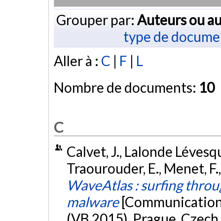
Grouper par:
Auteurs ou au
type de docume
Aller à :
C
|
F
|
L
Nombre de documents:
10
C
Calvet, J., Lalonde Lévesqu
Traourouder, E., Menet, F.
WaveAtlas : surfing throu
malware
[Communication 
(VB 2015), Prague, Czech