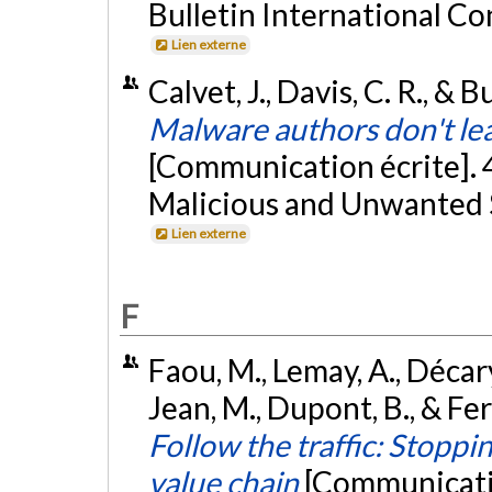
Bulletin International C
Lien externe
Calvet, J., Davis, C. R., &
Malware authors don't lea
[Communication écrite]. 
Malicious and Unwanted 
Lien externe
F
Faou, M., Lemay, A., Décary
Jean, M., Dupont, B., & F
Follow the traffic: Stoppin
value chain
[Communicatio