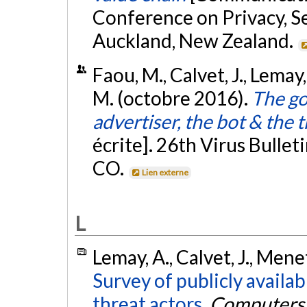
Conference on Privacy, Se
Auckland, New Zealand.
Faou, M., Calvet, J., Lemay,
M. (octobre 2016).
The go
advertiser, the bot & the t
écrite]. 26th Virus Bulle
CO.
Lien externe
L
Lemay, A., Calvet, J., Mene
Survey of publicly availa
threat actors.
Computers 