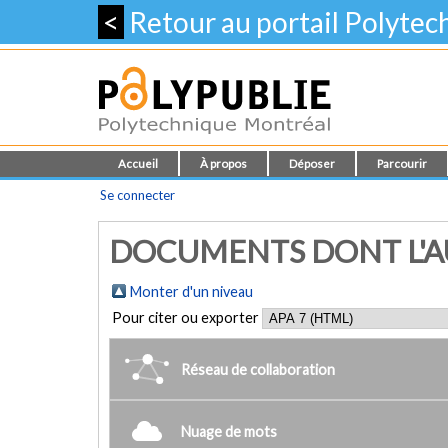
<
Retour au portail Polyte
Accueil
À propos
Déposer
Parcourir
Se connecter
DOCUMENTS DONT L'AU
Monter d'un niveau
Pour citer ou exporter
Réseau de collaboration
Nuage de mots