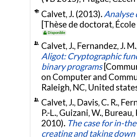
Calvet, J. (2013).
Analyse 
[Thèse de doctorat, Écol
Disponible
Calvet, J., Fernandez, J. M
Aligot: Cryptographic func
binary programs
[Communi
on Computer and Communi
Raleigh, NC, United state
Calvet, J., Davis, C. R., Fe
P.-L., Guizani, W., Bureau
2010).
The case for in-th
creating and taking down