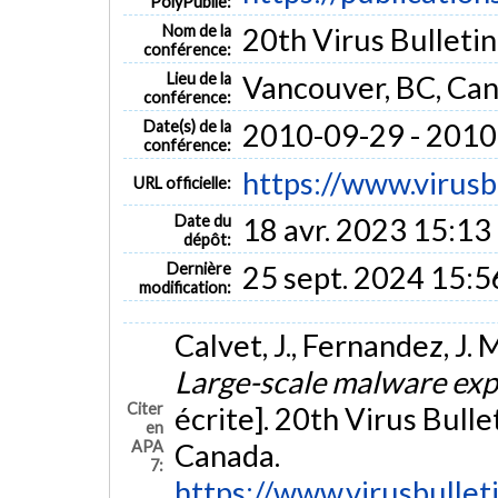
PolyPublie:
Nom de la
20th Virus Bulleti
conférence:
Lieu de la
Vancouver, BC, Ca
conférence:
Date(s) de la
2010-09-29 - 2010
conférence:
https://www.virusb
URL officielle:
Date du
18 avr. 2023 15:13
dépôt:
Dernière
25 sept. 2024 15:5
modification:
Calvet, J., Fernandez, J. 
Large-scale malware exp
Citer
écrite]. 20th Virus Bull
en
APA
Canada.
7:
https://www.virusbullet