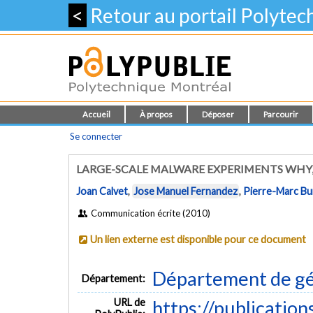
<
Retour au portail Polyte
Accueil
À propos
Déposer
Parcourir
Se connecter
LARGE-SCALE MALWARE EXPERIMENTS WHY
Joan Calvet
,
Jose Manuel Fernandez
,
Pierre-Marc Bu
Communication écrite (2010)
Un lien externe est disponible pour ce document
Département de gén
Département:
URL de
https://publicatio