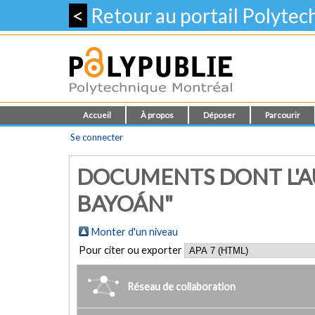
<
Retour au portail Polyte
Accueil
À propos
Déposer
Parcourir
Se connecter
DOCUMENTS DONT L'AU
BAYOÁN"
Monter d'un niveau
Pour citer ou exporter
Réseau de collaboration