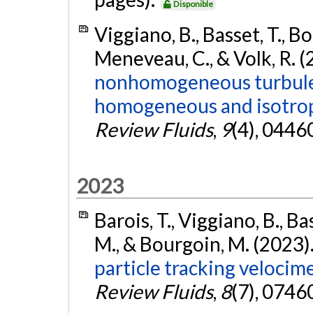
Disponible
Viggiano, B., Basset, T., Bou
Meneveau, C., & Volk, R. 
nonhomogeneous turbulen
homogeneous and isotropic
Review Fluids
,
9
(4), 0446
2023
Barois, T., Viggiano, B., Bass
M., & Bourgoin, M. (2023)
particle tracking velocime
Review Fluids
,
8
(7), 0746