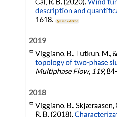
Cal, R. B. (2020).
Wind tur
description and quantific
1618.
Lien externe
2019
Viggiano, B., Tutkun, M., &
topology of two-phase slu
Multiphase Flow
,
119
, 84
2018
Viggiano, B., Skjæraasen, 
R. B. (2018).
Characteriza