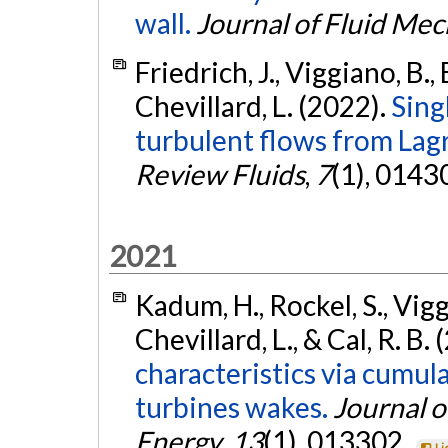
wall.
Journal of Fluid Mec
Friedrich, J., Viggiano, B., 
Chevillard, L. (2022).
Singl
turbulent flows from Lag
Review Fluids
,
7
(1), 0143
2021
Kadum, H., Rockel, S., Viggi
Chevillard, L., & Cal, R. B.
characteristics via cumula
turbines wakes.
Journal 
Energy
,
13
(1), 013302.
Li