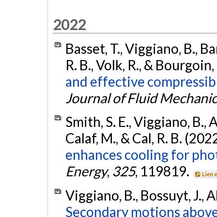
2022
Basset, T., Viggiano, B., Ba
R. B., Volk, R., & Bourgoin
and effective compressibili
Journal of Fluid Mechani
Smith, S. E., Viggiano, B., A
Calaf, M., & Cal, R. B. (202
enhances cooling for phot
Energy
,
325
, 119819.
Lien 
Viggiano, B., Bossuyt, J., Al
Secondary motions above 