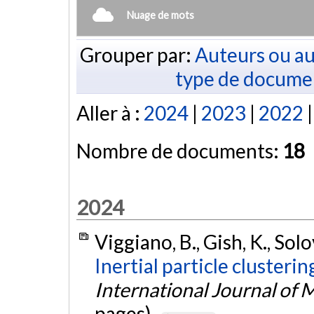
Nuage de mots
Grouper par:
Auteurs ou au
type de docume
Aller à :
2024
|
2023
|
2022
Nombre de documents:
18
2024
Viggiano, B., Gish, K., Solov
Inertial particle clusterin
International Journal of 
pages).