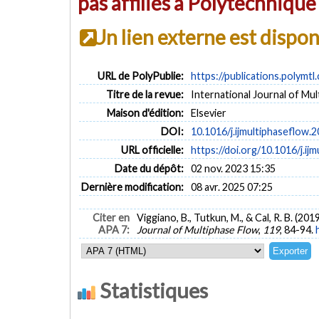
pas affiliés à Polytechniqu
Un lien externe est dispo
URL de PolyPublie:
https://publications.polymtl
Titre de la revue:
International Journal of Mul
Maison d'édition:
Elsevier
DOI:
10.1016/j.ijmultiphaseflow.
URL officielle:
https://doi.org/10.1016/j.ijm
Date du dépôt:
02 nov. 2023 15:35
Dernière modification:
08 avr. 2025 07:25
Citer en
Viggiano, B., Tutkun, M., & Cal, R. B. (
APA 7:
Journal of Multiphase Flow
,
119
, 84-94.
Statistiques