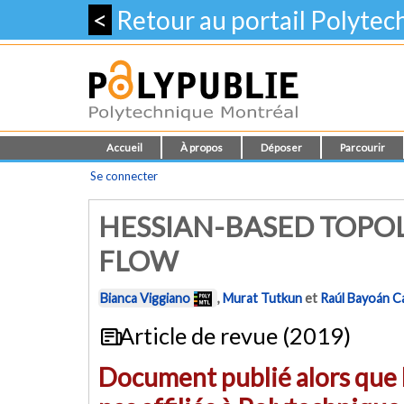
<
Retour au portail Polyte
Accueil
À propos
Déposer
Parcourir
Se connecter
HESSIAN-BASED TOPO
FLOW
Bianca Viggiano
,
Murat Tutkun
et
Raúl Bayoán C
Article de revue (2019)
Document publié alors que l