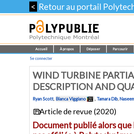
<
Retour au portail Polyte
Accueil
À propos
Déposer
Parcourir
Se connecter
WIND TURBINE PARTI
DESCRIPTION AND QU
Ryan Scott
,
Bianca Viggiano
,
Tamara Dib
,
Naseem
Article de revue (2020)
Document publié alors que l