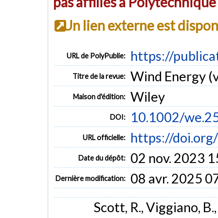
pas affiliés à Polytechniqu
Un lien externe est dispo
https://public
URL de PolyPublie:
Wind Energy (vo
Titre de la revue:
Wiley
Maison d'édition:
10.1002/we.2
DOI:
https://doi.or
URL officielle:
02 nov. 2023 1
Date du dépôt:
08 avr. 2025 0
Dernière modification:
Scott, R., Viggiano, B., 