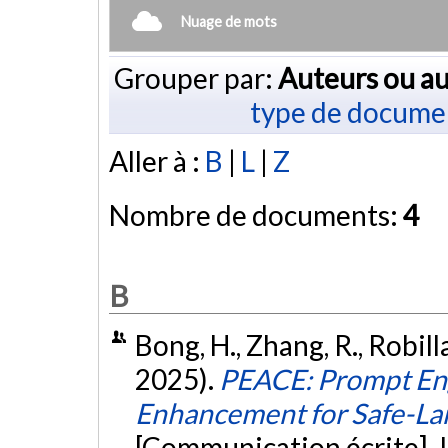
Nuage de mots
Grouper par:
Auteurs ou au
type de docume
Aller à :
B
|
L
|
Z
Nombre de documents:
4
B
Bong, H., Zhang, R., Robill
2025).
PEACE: Prompt Eng
Enhancement for Safe-La
[Communication écrite]. 