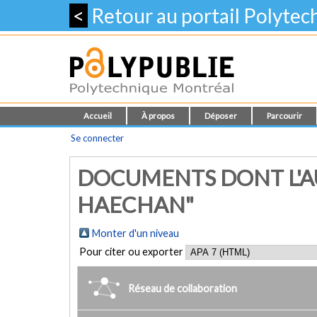
<
Retour au portail Polyte
Accueil
À propos
Déposer
Parcourir
Se connecter
DOCUMENTS DONT L'A
HAECHAN"
Monter d'un niveau
Pour citer ou exporter
Réseau de collaboration