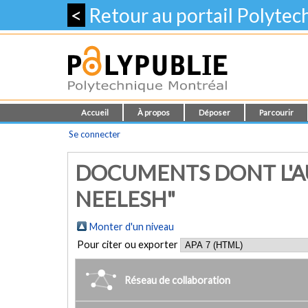
<
Retour au portail Polyte
Accueil
À propos
Déposer
Parcourir
Se connecter
DOCUMENTS DONT L'A
NEELESH"
Monter d'un niveau
Pour citer ou exporter
Réseau de collaboration