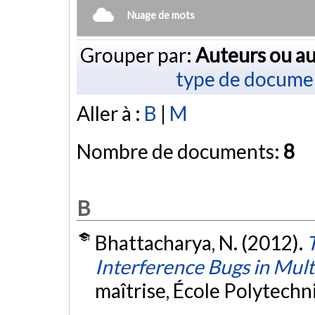
Nuage de mots
Grouper par:
Auteurs ou au
type de docume
Aller à :
B
|
M
Nombre de documents:
8
B
Bhattacharya, N. (2012).
Interference Bugs in Mul
maîtrise, École Polytech