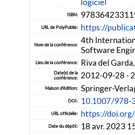
logiciel
97836423311
ISBN:
https://public
URL de PolyPublie:
4th Internatio
Nom de la conférence:
Software Engi
Riva del Garda,
Lieu de la conférence:
Date(s) de la
2012-09-28 - 
conférence:
Springer-Verla
Maison d'édition:
10.1007/978-
DOI:
https://doi.o
URL officielle:
18 avr. 2023 1
Date du dépôt: