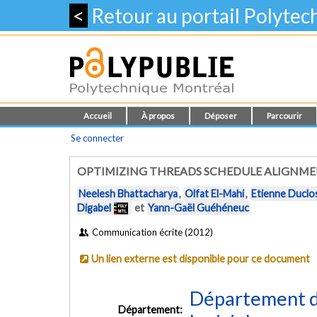
<
Retour au portail Polyte
Accueil
À propos
Déposer
Parcourir
Se connecter
OPTIMIZING THREADS SCHEDULE ALIGNME
Neelesh Bhattacharya
,
Olfat El-Mahi
,
Etienne Duclo
Digabel
et
Yann-Gaël Guéhéneuc
Communication écrite (2012)
Un lien externe est disponible pour ce document
Département de
Département: