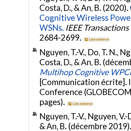
Costa, D., & An, B. (2020).
Cognitive Wireless Pow
WSNs.
IEEE Transactions
2684-2699.
Lien externe
Nguyen, T.-V., Do, T. N., 
Costa, D., & An, B. (déce
Multihop Cognitive WPCN
[Communication écrite].
Conference (GLOBECOM 20
pages).
Lien externe
Nguyen, T.-V., Nguyen, V.-D
& An, B. (décembre 2019)