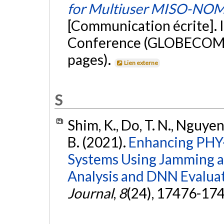
for Multiuser MISO-NOM
[Communication écrite].
Conference (GLOBECOM 20
pages).
Lien externe
S
Shim, K., Do, T. N., Nguyen
B. (2021).
Enhancing PHY
Systems Using Jamming a
Analysis and DNN Evaluat
Journal
,
8
(24), 17476-17