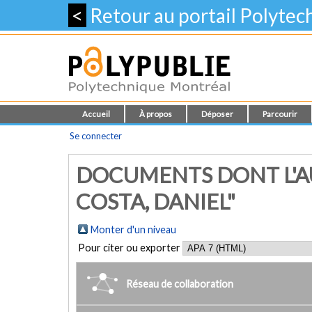
<
Retour au portail Polyte
Accueil
À propos
Déposer
Parcourir
Se connecter
DOCUMENTS DONT L'AU
COSTA, DANIEL"
Monter d'un niveau
Pour citer ou exporter
Réseau de collaboration