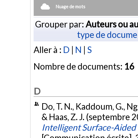
Nuage de mots
Grouper par:
Auteurs ou au
type de docume
Aller à :
D
|
N
|
S
Nombre de documents:
16
D
Do, T. N., Kaddoum, G., Ng
& Haas, Z. J. (septembre 
Intelligent Surface-Aide
[Communication écrite]. 