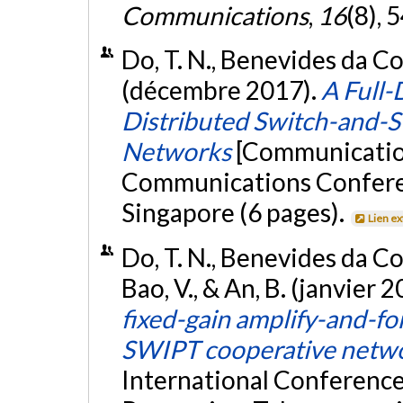
Communications
,
16
(8),
Do, T. N., Benevides da Cos
(décembre 2017).
A Full
Distributed Switch-and-
Networks
[Communication
Communications Confer
Singapore (6 pages).
Lien e
Do, T. N., Benevides da C
Bao, V., & An, B. (janvier 
fixed-gain amplify-and-f
SWIPT cooperative netw
International Conference