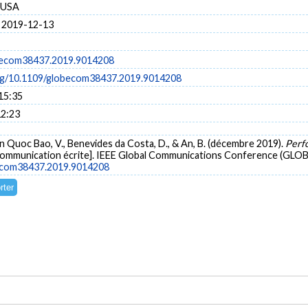
, USA
 2019-12-13
becom38437.2019.9014208
org/10.1109/globecom38437.2019.9014208
15:35
12:23
en Quoc Bao, V., Benevides da Costa, D., & An, B. (décembre 2019).
Perf
ommunication écrite]. IEEE Global Communications Conference (GLOBE
becom38437.2019.9014208