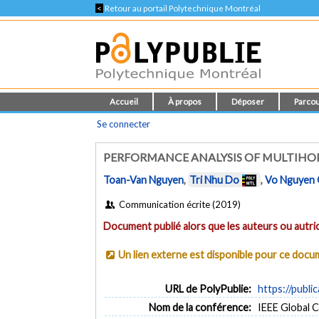
<
Retour au portail Polytechnique Montréal
Accueil
À propos
Déposer
Parcou
Se connecter
PERFORMANCE ANALYSIS OF MULTIHOP
Toan-Van Nguyen
,
Tri Nhu Do
,
Vo Nguyen
Communication écrite (2019)
Document publié alors que les auteurs ou autric
Un lien externe est disponible pour ce doc
URL de PolyPublie:
https://publi
Nom de la conférence:
IEEE Global