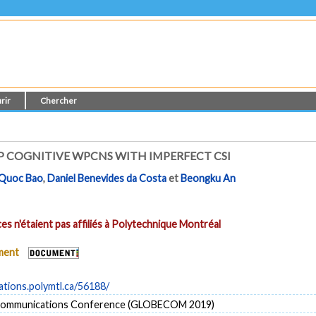
rir
Chercher
 COGNITIVE WPCNS WITH IMPERFECT CSI
 Quoc Bao
,
Daniel Benevides da Costa
et
Beongku An
es n'étaient pas affiliés à Polytechnique Montréal
ument
cations.polymtl.ca/56188/
 Communications Conference (GLOBECOM 2019)