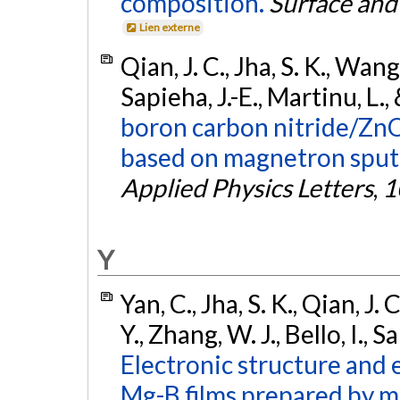
composition.
Surface and
Lien externe
Qian, J. C., Jha, S. K., Wang,
Sapieha, J.-E., Martinu, L.
boron carbon nitride/Zn
based on magnetron sputt
Applied Physics Letters
,
1
Y
Yan, C., Jha, S. K., Qian, J. C
Y., Zhang, W. J., Bello, I., 
Electronic structure and e
Mg-B films prepared by m