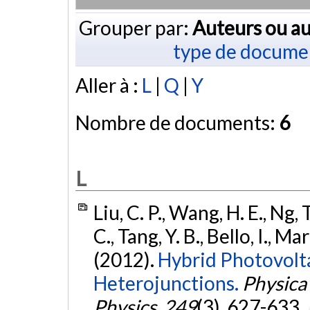
Grouper par:
Auteurs ou au
type de docume
Aller à :
L
|
Q
|
Y
Nombre de documents:
6
L
Liu, C. P., Wang, H. E., Ng, 
C., Tang, Y. B., Bello, I., Ma
(2012).
Hybrid Photovolt
Heterojunctions.
Physica 
Physics
,
249
(3), 627-633.