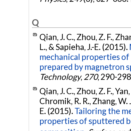
Q
Qian, J. C., Zhou, Z. F., Zhan
L., & Sapieha, J.-E. (2015).
mechanical properties of
prepared by magnetron s
Technology
,
270
, 290-298
Qian, J. C., Zhou, Z. F., Yan, C
Chromik, R. R., Zhang, W. J.,
E. (2015).
Tailoring the m
properties of sputtered b