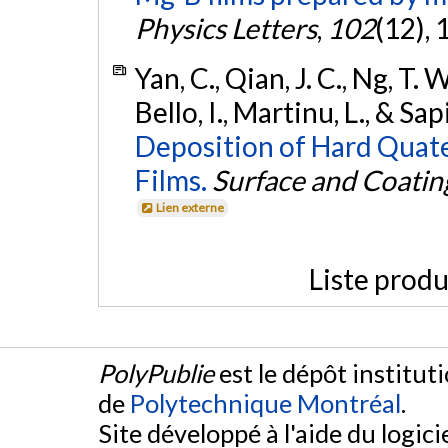
Physics Letters
,
102
(12),
Yan, C., Qian, J. C., Ng, T. W.
Bello, I., Martinu, L., & Sap
Deposition of Hard Quat
Films.
Surface and Coatin
Lien externe
Liste produ
PolyPublie
est le dépôt institut
de
Polytechnique Montréal
.
Site développé à l'aide du logicie