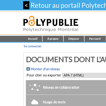
<
Retour au portail Polyte
Accueil
À propos
Déposer
Parcourir
Se connecter
DOCUMENTS DONT L'AUT
Monter d'un niveau
Pour citer ou exporter
Réseau de collaboration
Nuage de mots