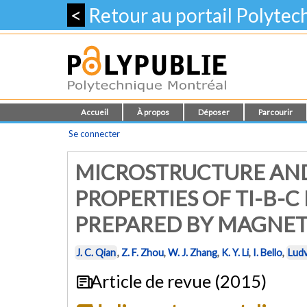
<
Retour au portail Polyte
Accueil
À propos
Déposer
Parcourir
Se connecter
MICROSTRUCTURE AN
PROPERTIES OF TI-B-
PREPARED BY MAGNE
J. C. Qian
,
Z. F. Zhou
,
W. J. Zhang
,
K. Y. Li
,
I. Bello
,
Ludv
Article de revue (2015)