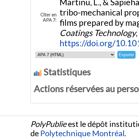
Martinu, L., & Sapieha
tribo-mechanical pro
Citer en
APA 7:
films prepared by ma
Coatings Technology
,
https://doi.org/10.1
Statistiques
Actions réservées au pers
PolyPublie
est le dépôt institut
de
Polytechnique Montréal
.