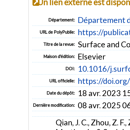
Un lien externe est dispo
Département d
Département:
https://public
URL de PolyPublie:
Surface and Co
Titre de la revue:
Elsevier
Maison d'édition:
10.1016/j.surf
DOI:
https://doi.or
URL officielle:
18 avr. 2023 1
Date du dépôt:
08 avr. 2025 0
Dernière modification:
Qian, J. C., Zhou, Z. F., Z