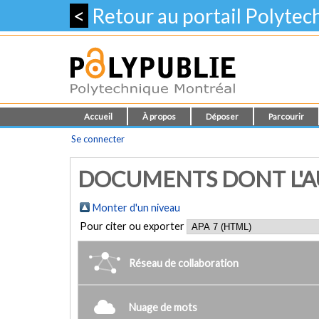
<
Retour au portail Polyte
Accueil
À propos
Déposer
Parcourir
Se connecter
DOCUMENTS DONT L'AUT
Monter d'un niveau
Pour citer ou exporter
Réseau de collaboration
Nuage de mots