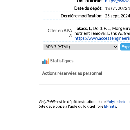
URL officielle:
https://www.a
Date du dépôt:
18 avr. 2023 
Dernière modification:
25 sept. 2024
Takacs, I., Dold, P. L., Morgenr
Citer en APA
nutrient removal. Dans
Nutrie
7:
https://www.accessengineeri
Statistiques
Actions réservées au personnel
PolyPublie
est le dépôt institutionnel de
Polytechniqu
Site développé à l'aide du logiciel libre
EPrints
.