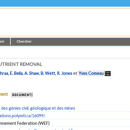
rir
Chercher
UTRIENT REMOVAL
chraa
,
E. Belia
,
A. Shaw
,
B. Wett
,
R. Jones
et
Yves Comeau
ument
es génies civil, géologique et des mines
cations.polymtl.ca/16099/
nnement Federation (WEF)