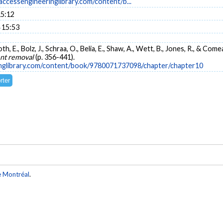
ccessengineeringlibrary.com/content/b...
15:12
 15:53
oth, E., Bolz, J., Schraa, O., Belia, E., Shaw, A., Wett, B., Jones, R., & C
nt removal
(p. 356-441).
nglibrary.com/content/book/9780071737098/chapter/chapter10
e Montréal
.