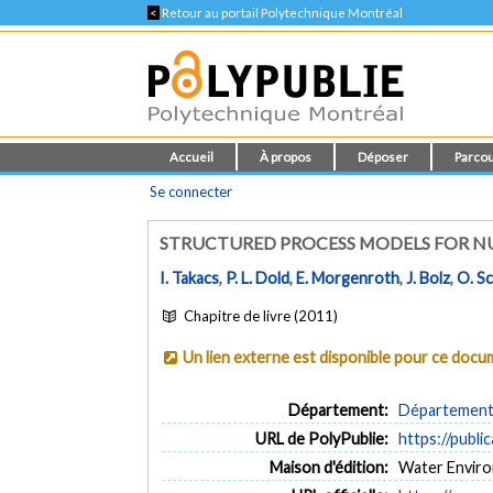
<
Retour au portail Polytechnique Montréal
Accueil
À propos
Déposer
Parcou
Se connecter
STRUCTURED PROCESS MODELS FOR N
I. Takacs
,
P. L. Dold
,
E. Morgenroth
,
J. Bolz
,
O. S
Chapitre de livre (2011)
Un lien externe est disponible pour ce doc
Département:
Département d
URL de PolyPublie:
https://publi
Maison d'édition:
Water Enviro