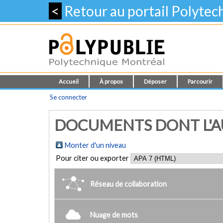
<
Retour au portail Polyte
Accueil
À propos
Déposer
Parcourir
Se connecter
DOCUMENTS DONT L'AUT
Monter d'un niveau
Pour citer ou exporter
Réseau de collaboration
Nuage de mots