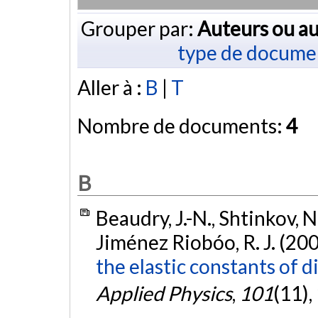
Grouper par:
Auteurs ou au
type de docume
Aller à :
B
|
T
Nombre de documents:
4
B
Beaudry, J.-N., Shtinkov, N.
Jiménez Riobóo, R. J. (20
the elastic constants of d
Applied Physics
,
101
(11)