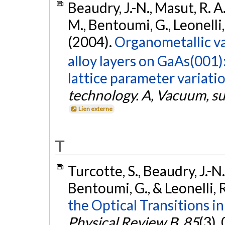
Beaudry, J.-N., Masut, R. A.
M., Bentoumi, G., Leonelli, 
(2004).
Organometallic va
alloy layers on GaAs(001)
lattice parameter variatio
technology. A, Vacuum, su
Lien externe
T
Turcotte, S., Beaudry, J.-N.
Bentoumi, G., & Leonelli, 
the Optical Transitions 
Physical Review B
,
85
(3),