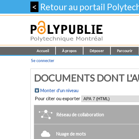
<
Retour au portail Polyte
Accueil
À propos
Déposer
Parcourir
Se connecter
DOCUMENTS DONT L'AUT
Monter d'un niveau
Pour citer ou exporter
Réseau de collaboration
Nuage de mots