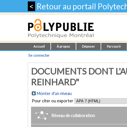
<
Retour au portail Polyte
Accueil
À propos
Déposer
Parcourir
Se connecter
DOCUMENTS DONT L'AU
REINHARD"
Monter d'un niveau
Pour citer ou exporter
Réseau de collaboration