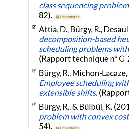
class sequencing problem
82).
Lien externe
Attia, D., Bürgy, R., Desaul
decomposition-based heur
scheduling problems with
(Rapport technique n° G
Bürgy, R., Michon-Lacaze, 
Employee scheduling wit
extensible shifts.
(Rapport
Bürgy, R., & Bülbül, K. (20
problem with convex cost
54).
Lien externe