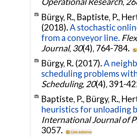
Operational Research
,
26
Bürgy, R., Baptiste, P., Her
(2018).
A stochastic onli
from a conveyor line.
Flex
Journal
,
30
(4), 764-784.
Bürgy, R. (2017).
A neighb
scheduling problems with 
Scheduling
,
20
(4), 391-42
Baptiste, P., Bürgy, R., Her
heuristics for unloading b
International Journal of 
3057.
Lien externe