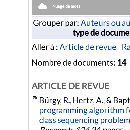
Nuage de mots
Grouper par:
Auteurs ou au
type de docume
Aller à :
Article de revue
|
Ra
Nombre de documents:
14
ARTICLE DE REVUE
Bürgy, R., Hertz, A., & Bapt
programming algorithm f
class sequencing problem
Research
,
124
, 24 pages.