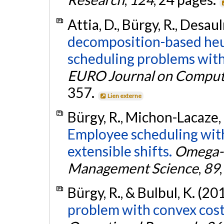
Attia, D., Bürgy, R., Desaul
decomposition-based heur
scheduling problems with
EURO Journal on Computa
357.
Lien externe
Bürgy, R., Michon-Lacaze, 
Employee scheduling wit
extensible shifts.
Omega-I
Management Science
,
89
Bürgy, R., & Bulbul, K. (20
problem with convex cost