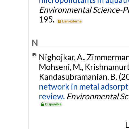
Environmental Science-P
195.
Lien externe
N
Nighojkar, A., Zimmermann,
Mohseni, M., Krishnamurthy,
Kandasubramanian, B. (2
network in metal adsorpti
review.
Environmental Sc
Disponible
L