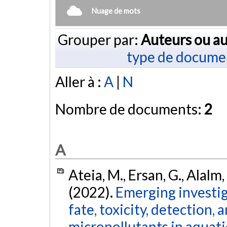
Nuage de mots
Grouper par:
Auteurs ou au
type de docume
Aller à :
A
|
N
Nombre de documents:
2
A
Ateia, M., Ersan, G., Alalm, 
(2022).
Emerging investiga
fate, toxicity, detection,
micropollutants in aquati