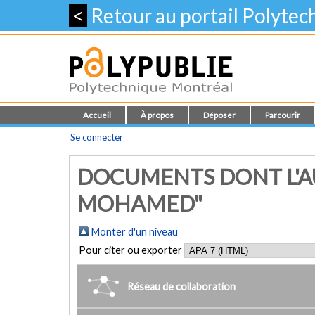
<
Retour au portail Polyte
Accueil
À propos
Déposer
Parcourir
Se connecter
DOCUMENTS DONT L'AU
MOHAMED"
Monter d'un niveau
Pour citer ou exporter
Réseau de collaboration