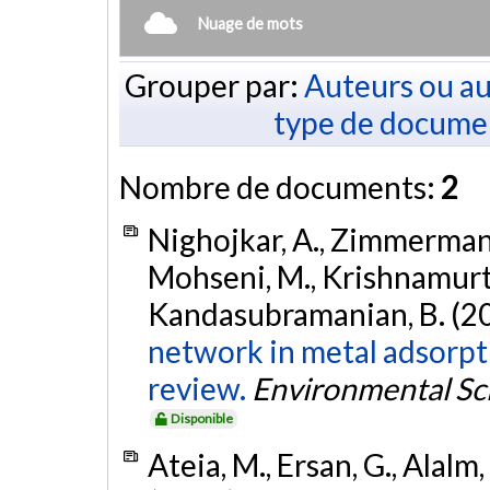
Nuage de mots
Grouper par:
Auteurs ou au
type de docume
Nombre de documents:
2
Nighojkar, A., Zimmermann,
Mohseni, M., Krishnamurthy,
Kandasubramanian, B. (2
network in metal adsorpti
review.
Environmental Sc
Disponible
Ateia, M., Ersan, G., Alalm, 