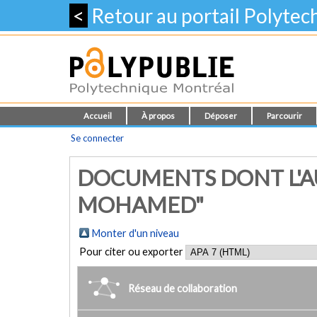
<
Retour au portail Polyte
Accueil
À propos
Déposer
Parcourir
Se connecter
DOCUMENTS DONT L'AU
MOHAMED"
Monter d'un niveau
Pour citer ou exporter
Réseau de collaboration