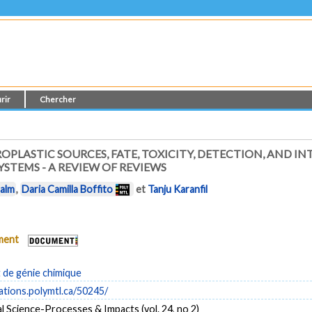
rir
Chercher
ROPLASTIC SOURCES, FATE, TOXICITY, DETECTION, AND I
STEMS - A REVIEW OF REVIEWS
alm
,
Daria Camilla Boffito
et
Tanju Karanfil
ument
de génie chimique
cations.polymtl.ca/50245/
 Science-Processes & Impacts (vol. 24, no 2)