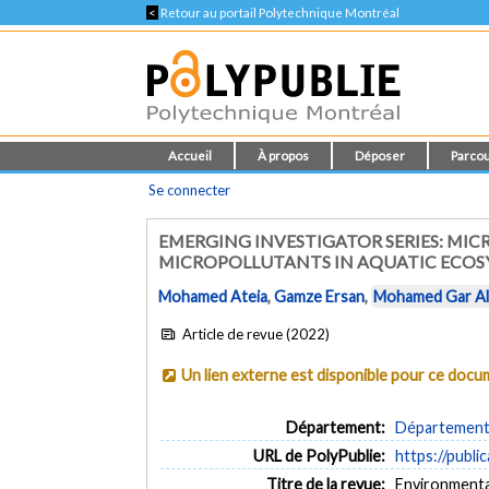
<
Retour au portail Polytechnique Montréal
Accueil
À propos
Déposer
Parcou
Se connecter
EMERGING INVESTIGATOR SERIES: MIC
MICROPOLLUTANTS IN AQUATIC ECOSY
Mohamed Ateia
,
Gamze Ersan
,
Mohamed Gar Al
Article de revue (2022)
Un lien externe est disponible pour ce doc
Département:
Département 
URL de PolyPublie:
https://publi
Titre de la revue:
Environmental