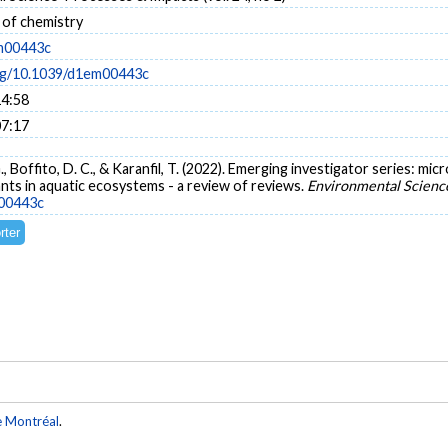
 of chemistry
m00443c
org/10.1039/d1em00443c
14:58
07:17
G., Boffito, D. C., & Karanfil, T. (2022). Emerging investigator series: mic
ants in aquatic ecosystems - a review of reviews.
Environmental Scienc
m00443c
e Montréal
.