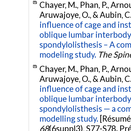
Chayer, M., Phan, P., Arnoux
Aruwajoye, O., & Aubin, C.
influence of cage and ins
oblique lumbar interbody 
spondylolisthesis – A co
modeling study.
The Spin
Chayer, M., Phan, P., Arnoux
Aruwajoye, O., & Aubin, C.
influence of cage and ins
oblique lumbar interbody 
spondylolisthesis — a c
modelling study.
[Résumé
68
(6suppl3), S77-S78. Pr