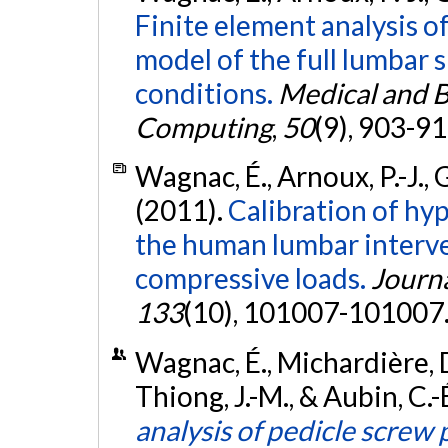
Finite element analysis of
model of the full lumbar 
conditions.
Medical and B
Computing
,
50
(9), 903-9
Wagnac, É., Arnoux, P.-J., G
(2011).
Calibration of hyp
the human lumbar interve
compressive loads.
Journa
133
(10), 101007-101007
Wagnac, É., Michardière, D.
Thiong, J.-M., & Aubin, C.-É
analysis of pedicle screw 