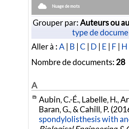
Nuage de mots
Grouper par:
Auteurs ou au
type de docume
Aller à :
A
|
B
|
C
|
D
|
E
|
F
|
H
Nombre de documents:
28
A
Aubin, C.-É., Labelle, H., A
Baran, G., & Cahill, P. (201
spondylolisthesis with a
Biological Engineering &