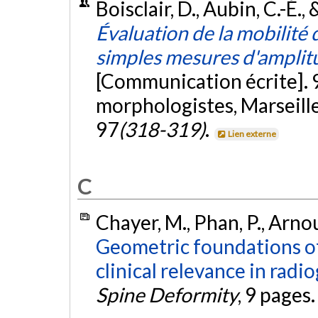
Boisclair, D., Aubin, C.-É.,
Évaluation de la mobilité d
simples mesures d'ampli
[Communication écrite]. 9
morphologistes, Marseille
97
(318-319)
.
Lien externe
C
Chayer, M., Phan, P., Arnoux
Geometric foundations o
clinical relevance in radi
Spine Deformity
, 9 pages