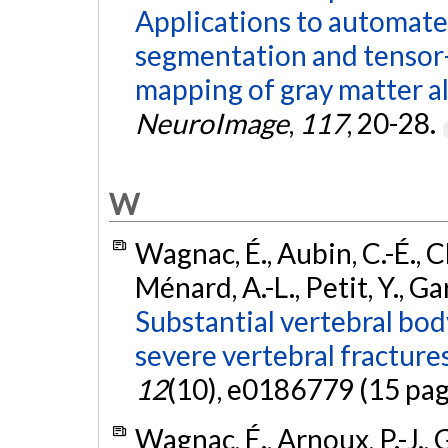
Applications to automate
segmentation and tenso
mapping of gray matter al
NeuroImage
,
117
, 20-28.
W
Wagnac, É., Aubin, C.-É., 
Ménard, A.-L., Petit, Y., Ga
Substantial vertebral bo
severe vertebral fracture
12
(10), e0186779 (15 pag
Wagnac, É., Arnoux, P.-J., 