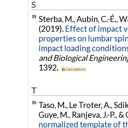
S
Sterba, M., Aubin, C.-É., Wa
(2019).
Effect of impact 
properties on lumbar spin
impact loading conditions:
and Biological Engineeri
1392.
Lien externe
T
Taso, M., Le Troter, A., Sdi
Guye, M., Ranjeva, J.-P., & 
normalized template of t