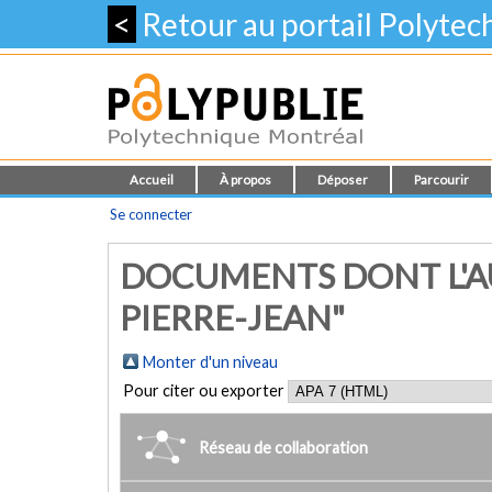
<
Retour au portail Polyte
Accueil
À propos
Déposer
Parcourir
Se connecter
DOCUMENTS DONT L'A
PIERRE-JEAN"
Monter d'un niveau
Pour citer ou exporter
Réseau de collaboration