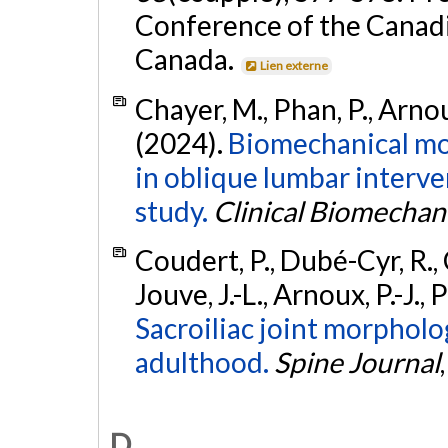
Conference of the Canadi
Canada.
Lien externe
Chayer, M., Phan, P., Arnoux
(2024).
Biomechanical mo
in oblique lumbar interve
study.
Clinical Biomechan
Coudert, P., Dubé-Cyr, R., C
Jouve, J.-L., Arnoux, P.-J.,
Sacroiliac joint morpholo
adulthood.
Spine Journal
D