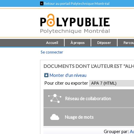
<
Retour au portail Polytechnique Montréal
Accueil
À propos
Déposer
Parcou
Se connecter
DOCUMENTS DONT L'AUTEUR EST "ALHA
Monter d'un niveau
Pour citer ou exporter
Réseau de collaboration
Nuage de mots
Grouper par:
Au