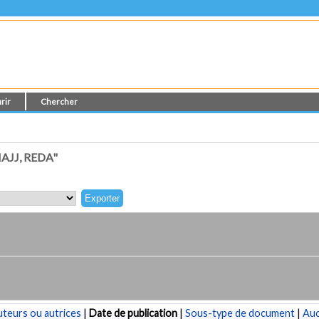
rir
Chercher
JJ, REDA"
teurs ou autrices
|
Date de publication
|
Sous-type de document
|
Au