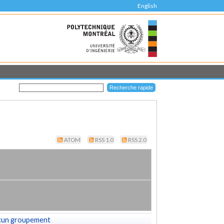
English
ATOM
RSS 1.0
RSS 2.0
cun groupement