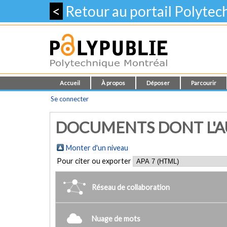
<
Retour au portail Polyte
Accueil
À propos
Déposer
Parcourir
Se connecter
DOCUMENTS DONT L'AUT
Monter d'un niveau
Pour citer ou exporter
Réseau de collaboration
Nuage de mots