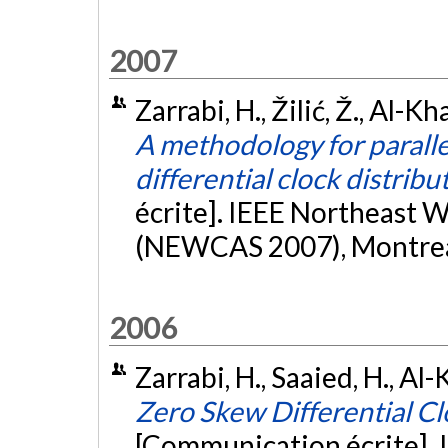
2007
Zarrabi, H., Žilić, Ž., Al-Kha
A methodology for paralle
differential clock distrib
écrite]. IEEE Northeast 
(NEWCAS 2007), Montrea
2006
Zarrabi, H., Saaied, H., Al-K
Zero Skew Differential C
[Communication écrite]. 