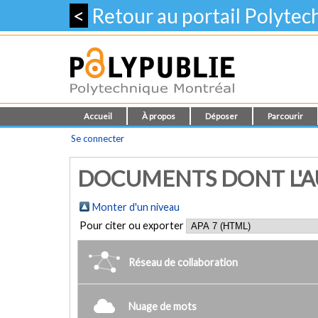
<
Retour au portail Polyte
Accueil
À propos
Déposer
Parcourir
Se connecter
DOCUMENTS DONT L'AUTE
Monter d'un niveau
Pour citer ou exporter
Réseau de collaboration
Nuage de mots