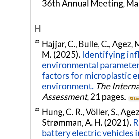
36th Annual Meeting, Maa
H
Hajjar, C., Bulle, C., Agez,
M. (2025).
Identifying inf
environmental parameters
factors for microplastic 
environment.
The Interna
Assessment
, 21 pages.
Li
Hung, C. R., Völler, S., Age
Strømman, A. H. (2021).
R
battery electric vehicles 