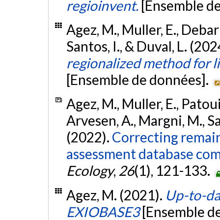
regioinvent.
[Ensemble de
Agez, M., Muller, E., Debar
Santos, I., & Duval, L. (202
regionalized method for l
[Ensemble de données].
Agez, M., Muller, E., Patouil
Arvesen, A., Margni, M., S
(2022).
Correcting remaini
assessment database com
Ecology
,
26
(1), 121-133.
Agez, M. (2021).
Up-to-dat
EXIOBASE3
[Ensemble d