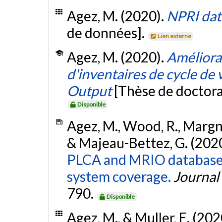
Agez, M. (2020).
NPRI dat
de données].
Lien externe
Agez, M. (2020).
Améliora
d'inventaires de cycle de 
Output
[Thèse de doctora
Disponible
Agez, M., Wood, R., Margni
& Majeau-Bettez, G. (202
PLCA and MRIO databases
system coverage.
Journal 
790.
Disponible
Agez, M., & Muller, E. (202