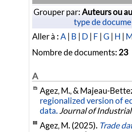
Grouper par:
Auteurs ou au
type de docume
Aller à :
A
|
B
|
D
|
F
|
G
|
H
|
Nombre de documents:
23
A
Agez, M., & Majeau-Bettez
regionalized version of e
data.
Journal of Industria
Agez, M. (2025).
Trade da