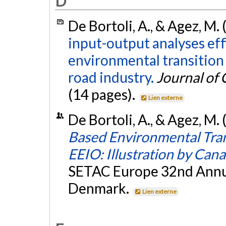
D
De Bortoli, A., & Agez, M.
input-output analyses effi
environmental transition 
road industry.
Journal of
(14 pages).
Lien externe
De Bortoli, A., & Agez, M.
Based Environmental Trans
EEIO: Illustration by Ca
SETAC Europe 32nd Annu
Denmark.
Lien externe