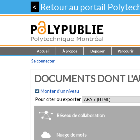
<
Retour au portail Polyte
Accueil
À propos
Déposer
Parcourir
Se connecter
DOCUMENTS DONT L'AU
Monter d'un niveau
Pour citer ou exporter
Réseau de collaboration
Nuage de mots