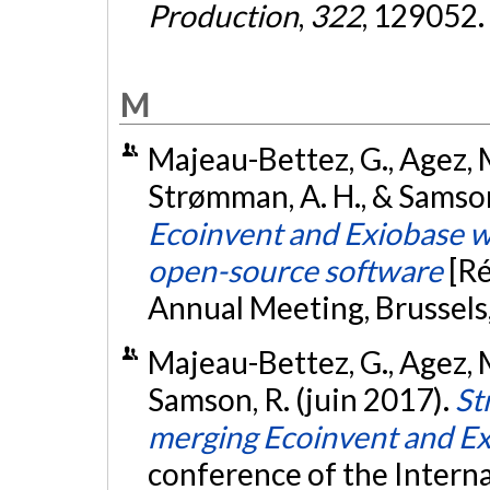
Production
,
322
, 129052.
M
Majeau-Bettez, G., Agez, M
Strømman, A. H., & Samson
Ecoinvent and Exiobase w
open-source software
[R
Annual Meeting, Brussels
Majeau-Bettez, G., Agez, 
Samson, R. (juin 2017).
St
merging Ecoinvent and E
conference of the Interna