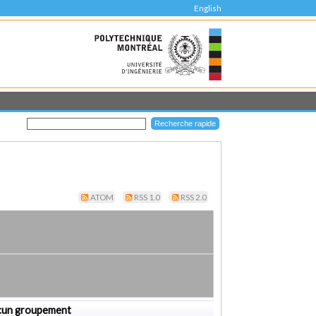
English
ATOM
RSS 1.0
RSS 2.0
cun groupement