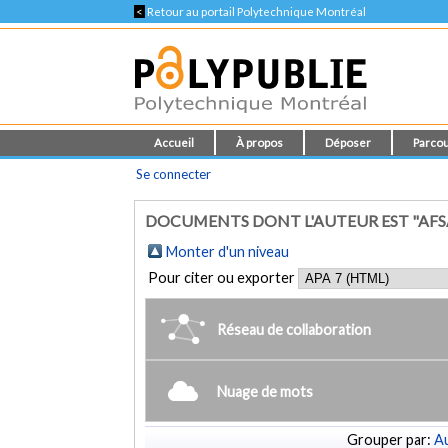
<
Retour au portail Polytechnique Montréal
Accueil
À propos
Déposer
Parcou
Se connecter
DOCUMENTS DONT L'AUTEUR EST "AF
Monter d'un niveau
Pour citer ou exporter
Réseau de collaboration
Nuage de mots
Grouper par:
Au