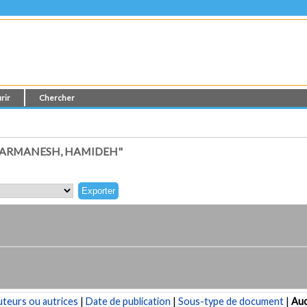
rir
Chercher
SARMANESH, HAMIDEH"
teurs ou autrices
|
Date de publication
|
Sous-type de document
|
Au