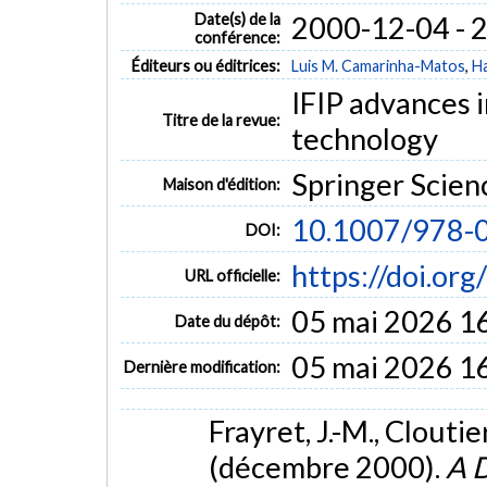
Date(s) de la
2000-12-04 - 
conférence:
Éditeurs ou éditrices:
Luis M. Camarinha-Matos
,
H
IFIP advances 
Titre de la revue:
technology
Springer Scie
Maison d'édition:
10.1007/978-
DOI:
https://doi.o
URL officielle:
05 mai 2026 1
Date du dépôt:
05 mai 2026 1
Dernière modification:
Frayret, J.-M., Cloutie
(décembre 2000).
A D