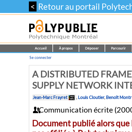
<
Retour au portail Polyte
Accueil
À propos
Déposer
Parcourir
Se connecter
A DISTRIBUTED FRAM
SUPPLY NETWORK INT
Jean-Marc Frayret
,
Louis Cloutier
,
Benoît Montr
Communication écrite (200
Document publié alors que l