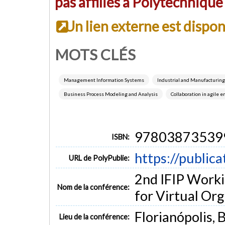
pas affiliés à Polytechniqu
Un lien externe est dispo
MOTS CLÉS
Management Information Systems
Industrial and Manufacturin
Business Process Modeling and Analysis
Collaboration in agile e
97803873539
ISBN:
https://public
URL de PolyPublie:
2nd IFIP Worki
Nom de la conférence:
for Virtual Or
Florianópolis, B
Lieu de la conférence: