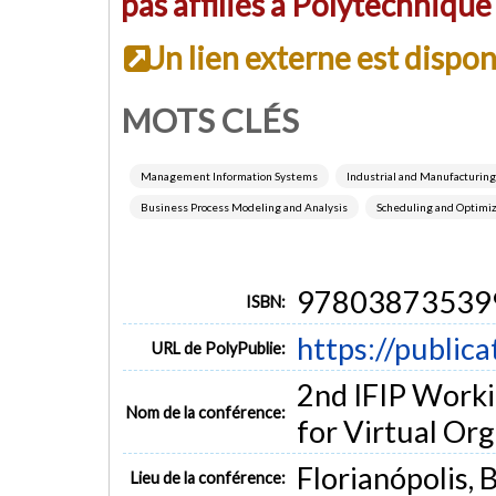
pas affiliés à Polytechniqu
Un lien externe est dispo
MOTS CLÉS
Management Information Systems
Industrial and Manufacturin
Business Process Modeling and Analysis
Scheduling and Optimiz
97803873539
ISBN:
https://public
URL de PolyPublie:
2nd IFIP Worki
Nom de la conférence:
for Virtual Or
Florianópolis, B
Lieu de la conférence: