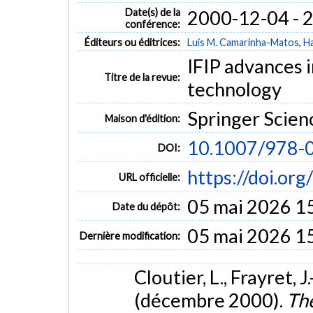
Date(s) de la
2000-12-04 - 
conférence:
Éditeurs ou éditrices:
Luis M. Camarinha-Matos
,
H
IFIP advances 
Titre de la revue:
technology
Springer Scie
Maison d'édition:
10.1007/978-
DOI:
https://doi.o
URL officielle:
05 mai 2026 1
Date du dépôt:
05 mai 2026 1
Dernière modification:
Cloutier, L., Frayret, 
(décembre 2000).
Th