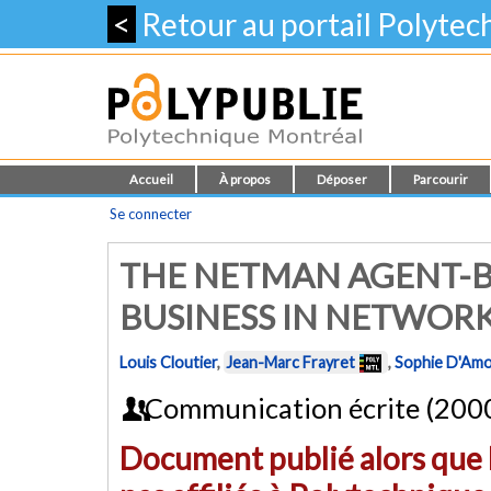
<
Retour au portail Polyte
Accueil
À propos
Déposer
Parcourir
Se connecter
THE NETMAN AGENT-B
BUSINESS IN NETWOR
Louis Cloutier
,
Jean-Marc Frayret
,
Sophie D'Am
Communication écrite (200
Document publié alors que l