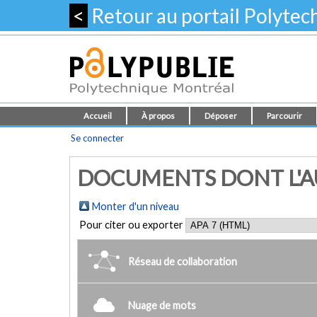
<
Retour au portail Polyte
Accueil
À propos
Déposer
Parcourir
Se connecter
DOCUMENTS DONT L'AU
Monter d'un niveau
Pour citer ou exporter
Réseau de collaboration
Nuage de mots